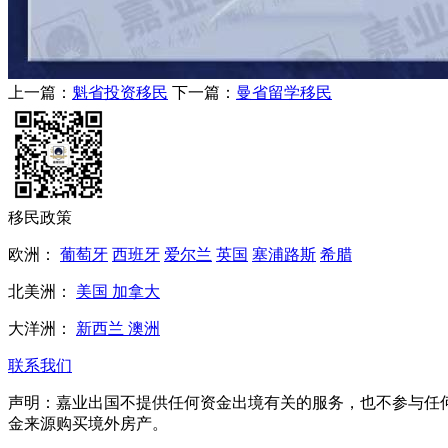
上一篇：
魁省投资移民
下一篇：
曼省留学移民
移民政策
欧洲：
葡萄牙
西班牙
爱尔兰
英国
塞浦路斯
希腊
北美洲：
美国
加拿大
大洋洲：
新西兰
澳洲
联系我们
声明：
嘉业出国不提供任何资金出境有关的服务，也不参与任
金来源购买境外房产。